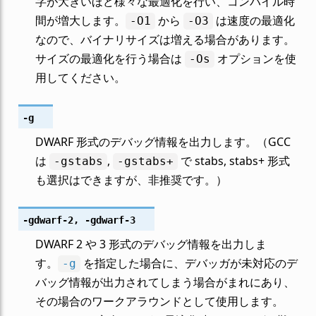
字が大きいほど様々な最適化を行い、コンパイル時
間が増大します。
から
は速度の最適化
-O1
-O3
なので、バイナリサイズは増える場合があります。
サイズの最適化を行う場合は
オプションを使
-Os
用してください。
-g
DWARF 形式のデバッグ情報を出力します。（GCC
は
,
で stabs, stabs+ 形式
-gstabs
-gstabs+
も選択はできますが、非推奨です。）
-gdwarf-2
,
-gdwarf-3
DWARF 2 や 3 形式のデバッグ情報を出力しま
す。
を指定した場合に、デバッガが未対応のデ
-g
バッグ情報が出力されてしまう場合がまれにあり、
その場合のワークアラウンドとして使用します。